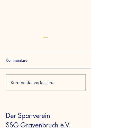
Kommentare
Kommentar verfassen...
Mutter & Kind
INFO: Mutter & 
Turntrainer-/in für unsere
Turnen
Kids gesucht!
Der Sportverein
SSG Gravenbruch e.V.