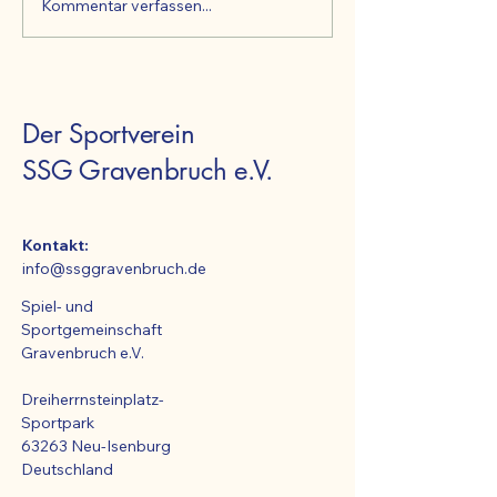
Kommentar verfassen...
Mutter & Kind
INFO: Mutter & 
Turntrainer-/in für unsere
Turnen
Kids gesucht!
Der Sportverein
SSG Gravenbruch e.V.
Kontakt:
info@ssggravenbruch.de
Spiel- und
Sportgemeinschaft
Gravenbruch e.V.
Dreiherrnsteinplatz-
Sportpark
63263 Neu-Isenburg
Deutschland